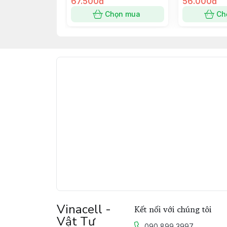
67.500đ
56.000đ
Chọn mua
Ch
Vinacell -
Kết nối với chúng tôi
Vật Tư
090 899 3997