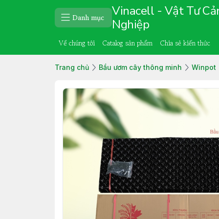
Vinacell - Vật Tư C
Danh mục
Nghiệp
Về chúng tôi
Catalog sản phẩm
Chia sẻ kiến thức
Trang chủ
Bầu ươm cây thông minh
Winpot