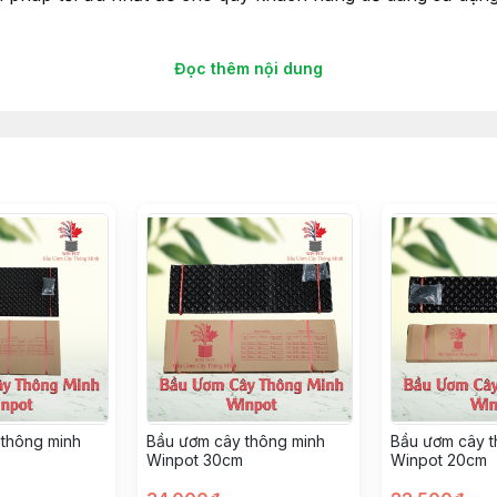
npot là gì?
Đọc thêm nội dung
 gọi là bầu ươm Winpot, chậu nhựa ươm cây, bầu nhựa qu
Quốc với nguồn gốc rõ ràng.
thông minh
Bầu ươm cây thông minh
Bầu ươm cây t
Winpot 30cm
Winpot 20cm