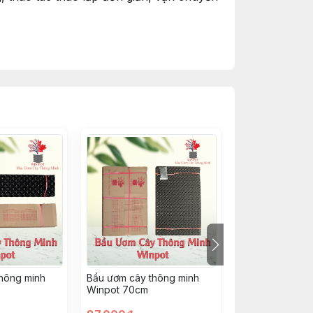
ấn rễ cây, bầu ươm V6...Sản phẩm được
hông minh
Bầu ươm cây thông minh
Bầu ươm cây th
Winpot 70cm
Winpot 90cm