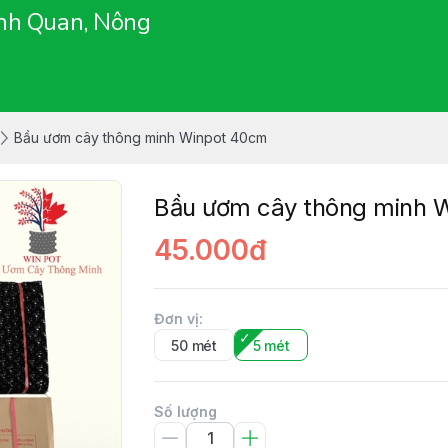
ảnh Quan, Nông
Bầu ươm cây thông minh Winpot 40cm
Bầu ươm cây thông minh 
45.000đ
Đơn vị
:
50 mét
5 mét
Số lượng