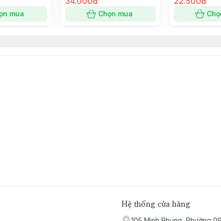
34.000đ
22.500đ
ọn mua
Chọn mua
Chọ
Hệ thống cửa hàng
105 Minh Phụng, Phường 09